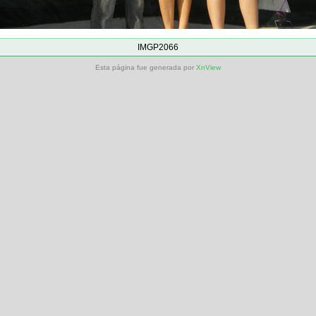
IMGP2066
Esta página fue generada por
XnView